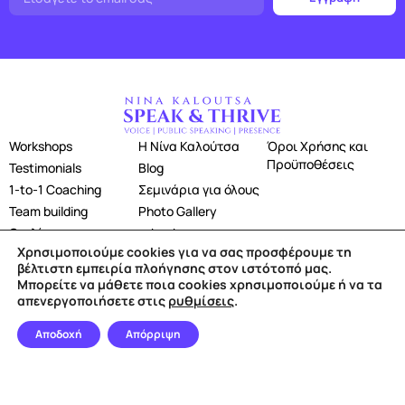
Workshops
Η Νίνα Καλούτσα
Όροι Χρήσης και
Προϋποθέσεις
Testimonials
Blog
1-to-1 Coaching
Σεμινάρια για όλους
Team building
Photo Gallery
Ομιλίες
e-book
Χρησιμοποιούμε cookies για να σας προσφέρουμε τη
Επικοινωνία
Βιβλίο: Η ΦΩΝΗ ΤΗΣ
βέλτιστη εμπειρία πλοήγησης στον ιστότοπό μας.
ΕΠΙΤΥΧΙΑΣ
Μπορείτε να μάθετε ποια cookies χρησιμοποιούμε ή να τα
απενεργοποιήσετε στις
ρυθμίσεις
.
Αποδοχή
Απόρριψη
Follow us
@ 2026 Powered by
digihart