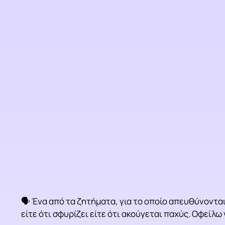
🗣 Ένα από τα ζητήματα, για το οποίο απευθύνονται
είτε ότι σφυρίζει είτε ότι ακούγεται παχύς. Οφείλ