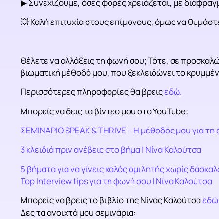
▶ Συνεχίζουμε, όσες φορές χρειάζεται, με διαφραγ
💥 Καλή επιτυχία στους επίμονους, όμως να θυμά
Θέλετε να αλλάξεις τη φωνή σου; Τότε, σε προσκαλώ
βιωματική μέθοδό μου, που ξεκλειδώνει το κρυμμένο
Περισσότερες πληροφορίες θα βρεις
εδώ.
Μπορείς να δεις τα βίντεο μου στο YouTube:
ΣΕΜΙΝΑΡΙΟ SPEAK & THRIVE – Η μέθοδός μου για τη 
3 κλειδιά πριν ανέβεις στο βήμα | Νίνα Καλούτσα
5 βήματα για να γίνεις καλός ομιλητής χωρίς δάσκαλ
Top Interview tips για τη φωνή σου | Νίνα Καλούτσα
Μπορείς να βρεις το βιβλίο της Νίνας Καλούτσα
εδώ
Δες τα ανοιχτά μου σεμινάρια: