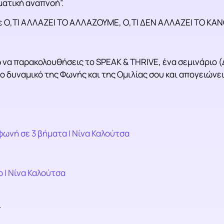
ματική αναπνοή”.
στε Ο,ΤΙ ΑΛΛΑΖΕΙ ΤΟ ΑΛΛΑΖΟΥΜΕ, Ο,ΤΙ ΔΕΝ ΑΛΛΑΖΕΙ ΤΟ Κ
 να παρακολουθήσεις το SPEAK & THRIVE, ένα σεμινάριο (
 δυναμικό της Φωνής και της Ομιλίας σου και απογειώνει
φωνή σε 3 βήματα | Νίνα Καλούτσα
ο | Νίνα Καλούτσα
.