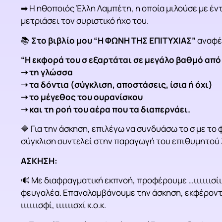
➡ Η ηθοποιός Έλλη Λαμπέτη, η οποία μιλούσε με έντο
μετριάσει τον συριστικό ήχο του.
📚
Στο βιβλίο μου “Η ΦΩΝΗ ΤΗΣ ΕΠΙΤΥΧΙΑΣ”
αναφέ
“Η εκφορά του σ εξαρτάται σε μεγάλο βαθμό από
➝ τη γλώσσα
➝ τα δόντια (σύγκλιση, αποστάσεις, ίσια ή όχι)
➝ το μέγεθος του ουρανίσκου
➝ και τη ροή του αέρα που τα διαπερνάει.
🔷 Για την άσκηση, επιλέγω να συνδυάσω το σ με το 
σύγκλιση συντελεί στην παραγωγή του επιθυμητού 
ΑΣΚΗΣΗ:
🔊 Με διαφραγματική εκπνοή, προφέρουμε …ιιιιιισίιι
φευγαλέα. Επαναλαμβάνουμε την άσκηση, εκφέροντας σ
ιιιιιισφί, ιιιιιισχί κ.ο.κ.