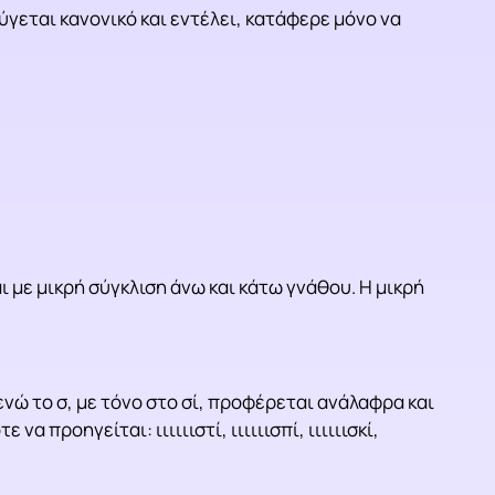
ύγεται κανονικό και εντέλει, κατάφερε μόνο να
αι με μικρή σύγκλιση άνω και κάτω γνάθου. Η μικρή
 ενώ το σ, με τόνο στο σί, προφέρεται ανάλαφρα και
ροηγείται: ιιιιιιστί, ιιιιιισπί, ιιιιιισκί,