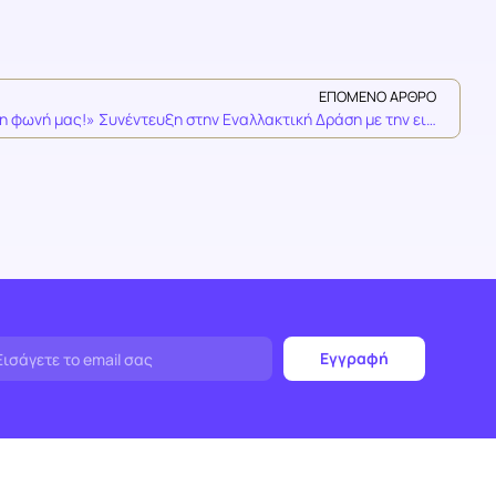
ΕΠΌΜΕΝΟ ΆΡΘΡΟ
«Δεν έχουμε απλά φωνή… Είμαστε η φωνή μας!» Συνέντευξη στην Εναλλακτική Δράση με την ειδικό δημόσιας ομιλίας Νίνα Καλούτσα
Εγγραφή