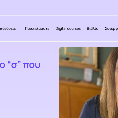
αιδεύσεις
Ποιοι είμαστε
Digital courses
Βιβλία
Συνεργ
ο “σ” που